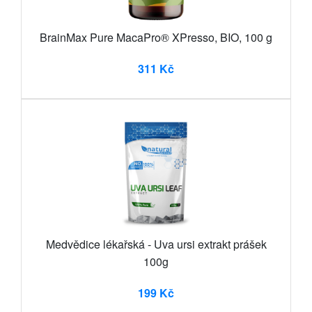
BrainMax Pure MacaPro® XPresso, BIO, 100 g
311 Kč
Medvědice lékařská - Uva ursi extrakt prášek
100g
199 Kč