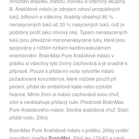
množství draslíku, fosforu, hořčíku a vitamíny skupiny
B. Arašídové máslo je zdrojem zdraví prospěšných
tuků, bílkovin a vlákniny. Arašídy obsahují 80 %
nenasycených tuků až 20 % nasycených tuků, což je
podobný profil jako olivový olej. Typem nenasycených
tuků jsou převážně mononenasycené tuky, které jsou
spojovány s nižším rizikem kardiovaskulárních
onemocnění. BrainMax Pure Arašídové máslo v
prášku si všechny tyto živiny zachovává a je snadné k
přípravě. Pouze s přidáním vody vytvoříte máslo
požadované konzistence, které můžete použít při
pečení, přidat do snídaňové kaše nebo ozdobit
lívance. Mimo živin si máslo zachovává svou chuť,
vůni a neobsahuje přidaný cukr. Přednosti BrainMax
Pure Arašídového másla: Skvělá arašídová chuť. Stačí
přidat vodu. Zdroj
BrainMax Pure Arašídové máslo v prášku, 200g vyrábí
populární značka
BrainMax
. Stojí jen 179 Kč a navíc