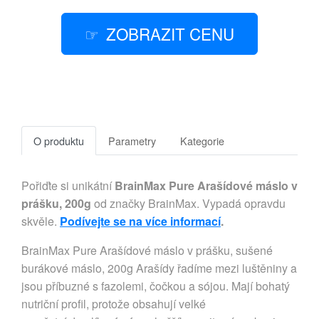
ZOBRAZIT CENU
O produktu
Parametry
Kategorie
Pořiďte si unikátní
BrainMax Pure Arašídové máslo v
prášku, 200g
od značky BrainMax. Vypadá opravdu
skvěle.
Podívejte se na více informací
.
BrainMax Pure Arašídové máslo v prášku, sušené
burákové máslo, 200g Arašídy řadíme mezi luštěniny a
jsou příbuzné s fazolemi, čočkou a sójou. Mají bohatý
nutriční profil, protože obsahují velké