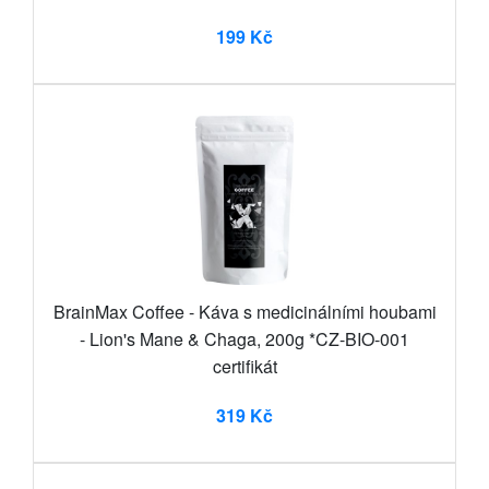
199 Kč
BrainMax Coffee - Káva s medicinálními houbami
- Lion's Mane & Chaga, 200g *CZ-BIO-001
certifikát
319 Kč