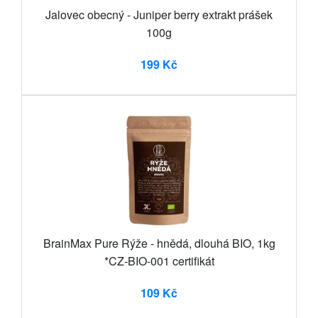
Jalovec obecný - Juniper berry extrakt prášek
100g
199 Kč
BrainMax Pure Rýže - hnědá, dlouhá BIO, 1kg
*CZ-BIO-001 certifikát
109 Kč