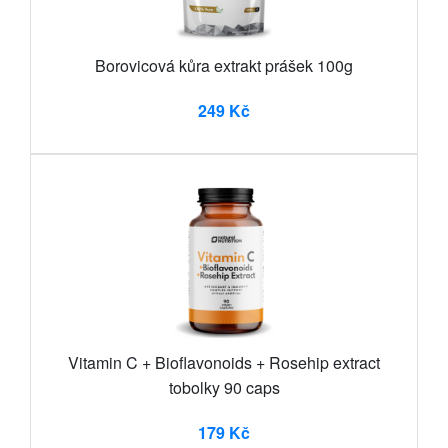
Borovicová kůra extrakt prášek 100g
249 Kč
Vitamin C + Bioflavonoids + Rosehip extract
tobolky 90 caps
179 Kč