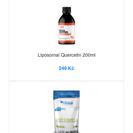
Liposomal Quercetin 200ml
249 Kč