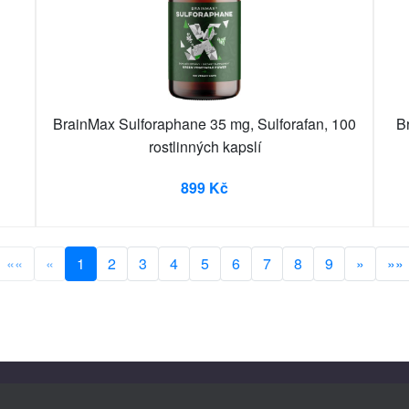
BrainMax Sulforaphane 35 mg, Sulforafan, 100
B
rostlinných kapslí
899 Kč
««
«
1
2
3
4
5
6
7
8
9
»
»»