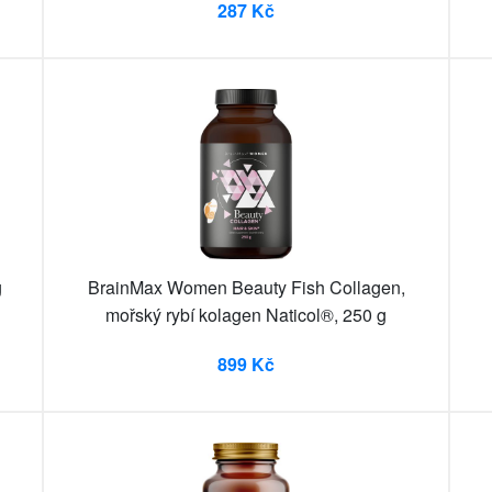
287 Kč
g
BrainMax Women Beauty Fish Collagen,
mořský rybí kolagen Naticol®, 250 g
899 Kč