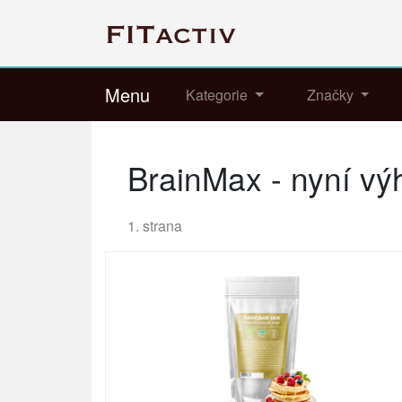
Menu
Kategorie
Značky
BrainMax - nyní v
1. strana