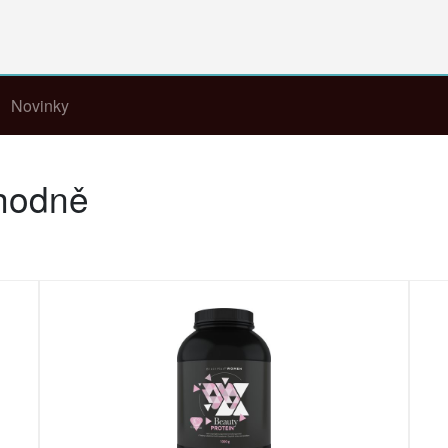
Novinky
ýhodně