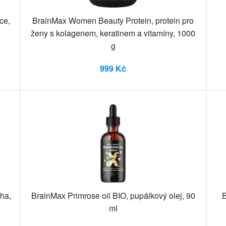
ce,
BrainMax Women Beauty Protein, protein pro
ženy s kolagenem, keratinem a vitamíny, 1000
g
999 Kč
ha,
BrainMax Primrose oil BIO, pupálkový olej, 90
B
ml