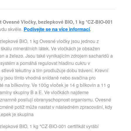
 Ovesné Vločky, bezlepkové BIO, 1 kg *CZ-BIO-001
vdu skvěle.
Podívejte se na více informací
.
lepkové BIO, 1 kg Ovesné vločky jsou jednou z
u škálu minerálních látek. Ve vločkách je obsažen
len a železo. Jsou také vynikajícím zdrojem sacharidů a
í systém a pomáhá regulovat hladinu cukru v
střevě tekutiny a tím prodlužuje dobu trávení. Krevní
ky jsou tímto vhodná snídaně nebo svačina pro
é na bílkoviny. Ve 100g vloček je 14 g bílkovin a 11 g
itamíny skupiny B a E. Ve vločkách najdeme
 významně posilují obranyschopnost organismu. Ovesné
icméně potíž může nastat v následném zpracování, kdy
 Lepek je skupina
epkové BIO, 1 kg *CZ-BIO-001 certifikát vyrábí