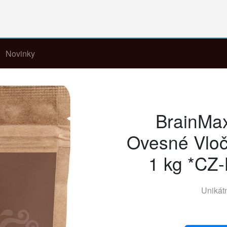
Novinky
BrainMax
Ovesné Vloč
1 kg *CZ-
Unikát