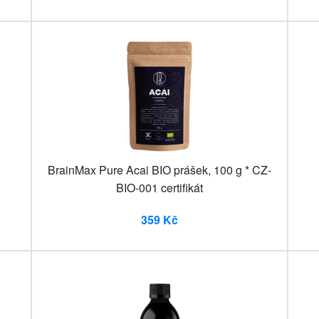
BrainMax Pure Acai BIO prášek, 100 g * CZ-
BIO-001 certifikát
359 Kč