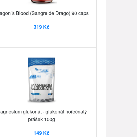
agon´s Blood (Sangre de Drago) 90 caps
319 Kč
agnesium glukonát - glukonát hořečnatý
prášek 100g
149 Kč