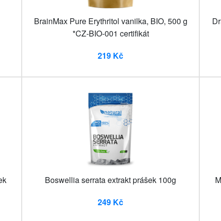
BrainMax Pure Erythritol vanilka, BIO, 500 g
Dr
*CZ-BIO-001 certifikát
219 Kč
ek
Boswellia serrata extrakt prášek 100g
M
249 Kč