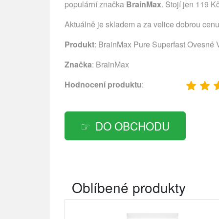
populární značka
BrainMax
. Stojí jen 119 K
Aktuálně je skladem a za velice dobrou cen
Produkt
: BrainMax Pure Superfast Ovesné V
Značka
:
BrainMax
Hodnocení produktu
:
DO OBCHODU
Oblíbené produkty