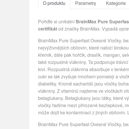
O produktu
Parametry
Kategorie
Pořiďte si unikátní
BrainMax Pure Superfast
certifikát
od značky BrainMax. Vypadá opra
BrainMax Pure Superfast Ovesné Vločky, bez
nejvýživnějších obilovin, které nabízí široko
křemík, dále pak hořčík, draslík, mangan, se
také rozpustné vlákniny. Ta podporuje trávic
krvi. Rozpustná vláknina absorbuje v tenkém 
cukr se tak zvyšuje mnohem pomaleji a vloč
diabetiky. Kromě sacharidů jsou vločky bohat
vlákniny. Z vitamínů najdeme ve vločkách v
betaglukany. Betaglukany jsou látky, které
vločky řadíme mezi přirozeně bezlepkové, n
může dojít ke kontaminaci z jiných obilovin.
BrainMax Pure Superfast Ovesné Vločky, bezl