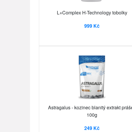
L+Complex H-Technology tobolky
999 Kč
Astragalus - kozinec blanitý extrakt práš
100g
249 Kč