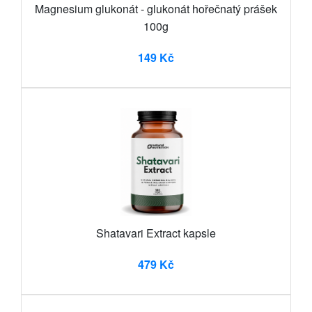
Magnesium glukonát - glukonát hořečnatý prášek
100g
149 Kč
Shatavari Extract kapsle
479 Kč