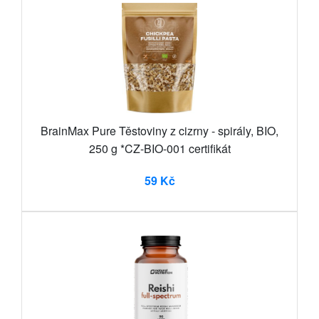
BrainMax Pure Těstoviny z cizrny - spirály, BIO,
250 g *CZ-BIO-001 certifikát
59 Kč