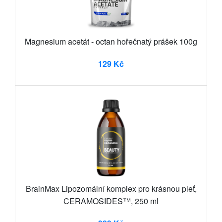
Magnesium acetát - octan hořečnatý prášek 100g
129 Kč
BrainMax Lipozomální komplex pro krásnou pleť,
CERAMOSIDES™, 250 ml