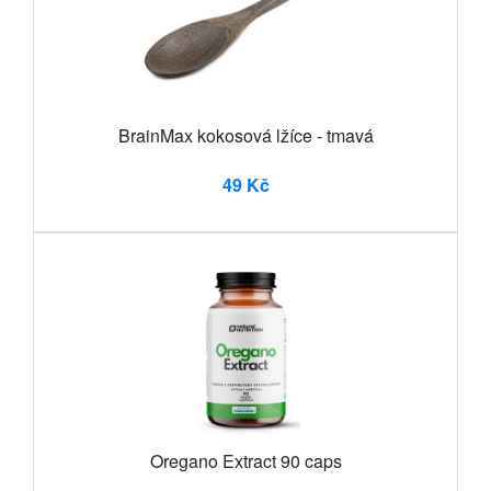
BrainMax kokosová lžíce - tmavá
49 Kč
Oregano Extract 90 caps