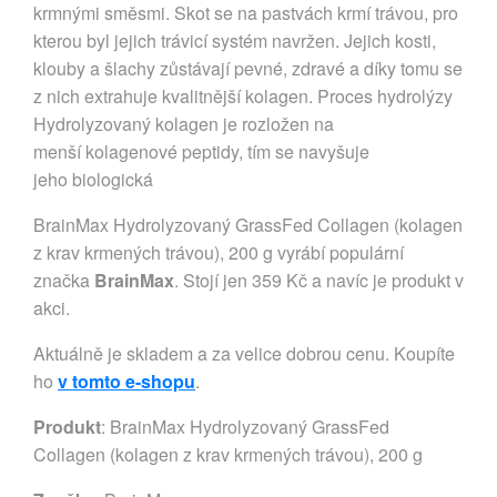
krmnými směsmi. Skot se na pastvách krmí trávou, pro
kterou byl jejich trávicí systém navržen. Jejich kosti,
klouby a šlachy zůstávají pevné, zdravé a díky tomu se
z nich extrahuje kvalitnější kolagen. Proces hydrolýzy
Hydrolyzovaný kolagen je rozložen na
menší kolagenové peptidy, tím se navyšuje
jeho biologická
BrainMax Hydrolyzovaný GrassFed Collagen (kolagen
z krav krmených trávou), 200 g vyrábí populární
značka
BrainMax
. Stojí jen 359 Kč a navíc je produkt v
akci.
Aktuálně je skladem a za velice dobrou cenu. Koupíte
ho
v tomto e-shopu
.
Produkt
: BrainMax Hydrolyzovaný GrassFed
Collagen (kolagen z krav krmených trávou), 200 g