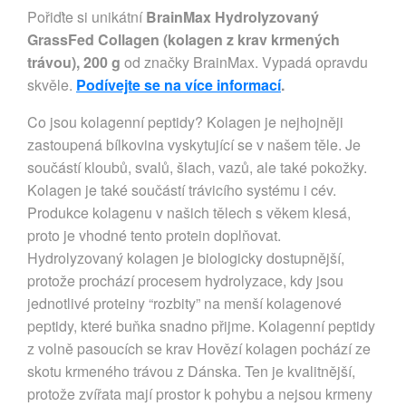
Pořiďte si unikátní
BrainMax Hydrolyzovaný
GrassFed Collagen (kolagen z krav krmených
trávou), 200 g
od značky BrainMax. Vypadá opravdu
skvěle.
Podívejte se na více informací
.
Co jsou kolagenní peptidy? Kolagen je nejhojněji
zastoupená bílkovina vyskytující se v našem těle. Je
součástí kloubů, svalů, šlach, vazů, ale také pokožky.
Kolagen je také součástí trávicího systému i cév.
Produkce kolagenu v našich tělech s věkem klesá,
proto je vhodné tento protein doplňovat.
Hydrolyzovaný kolagen je biologicky dostupnější,
protože prochází procesem hydrolyzace, kdy jsou
jednotlivé proteiny “rozbity” na menší kolagenové
peptidy, které buňka snadno přijme. Kolagenní peptidy
z volně pasoucích se krav Hovězí kolagen pochází ze
skotu krmeného trávou z Dánska. Ten je kvalitnější,
protože zvířata mají prostor k pohybu a nejsou krmeny