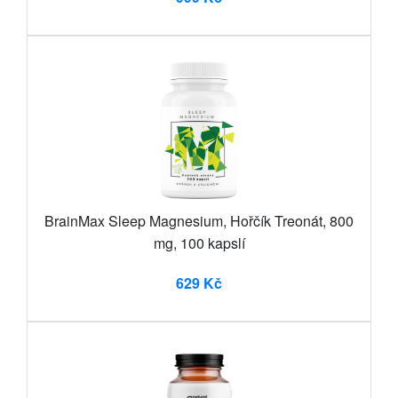
BrainMax Sleep Magnesium, Hořčík Treonát, 800
mg, 100 kapslí
629 Kč