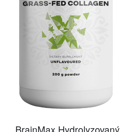
BrainMax Hydrolyzovaný