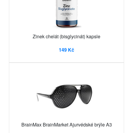
Zinek chelát (bisglycinát) kapsle
149 Kč
BrainMax BrainMarket Ajurvédské brýle A3