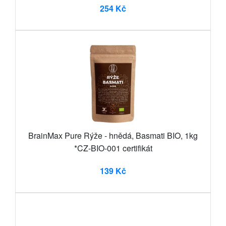
254 Kč
BrainMax Pure Rýže - hnědá, Basmati BIO, 1kg
*CZ-BIO-001 certifikát
139 Kč