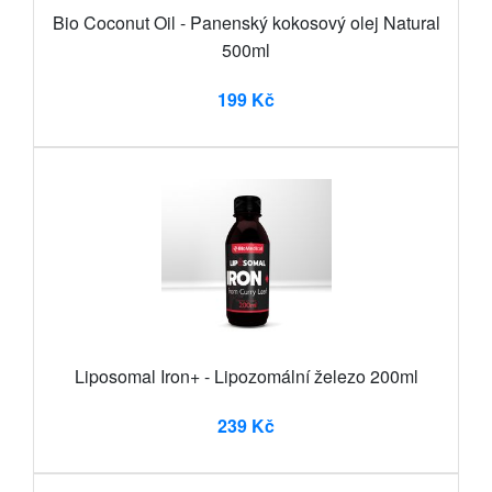
Bio Coconut Oil - Panenský kokosový olej Natural
500ml
199 Kč
Liposomal Iron+ - Lipozomální železo 200ml
239 Kč