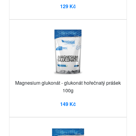
129 Kč
Magnesium glukonát - glukonát hořečnatý prášek
100g
149 Kč