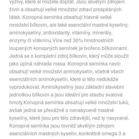
výživy, které si můžete dopřát. Jsou skvělým zdrojem
živin a obsahují velké množství zdraví prospěšných
látek. Konopná semínka obsahují hlavně velké
množství bílkovin, ale také esenciální mastné kyseliny,
aminokyseliny, antioxidanty, vitamíny, minerály,
enzymy či vlákninu.Více než 30% hmotnostních
loupaných konopných semínek je tvořeno bílkovinami.
Jedná se o kompletní zdroj bílkovin, který může sloužit
jako úplná náhrada masa. Konopná semínka navíc
obsahují velké množství aminokyselin, včetně všech
esenciálních aminokyselin, které si tělo nedokáže
vyprodukovat. Aminokyseliny jsou základní stavební
jednotkou bílkovin a jsou ideální pro stavbu svalové
hmoty.Konopná semínka obsahují velké množství tuků,
avšak jedná se převážně o nenasycené mastné
kyseliny, které jsou pro tělo zdravější, než ty nasycené.
Konopná semínka jsou rovněž skvělým zdrojem
esenciálních mastných kyselin, konkrétně omega-3 a