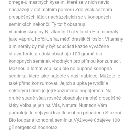
omega-6 mastných kyselin, které se v nich navíc
nacházejí v optimálním poměru.Zde však seznam
prospěšných látek nacházejících se v konopných
semínkách nekončí. Ty totiž obsahují i
vitaminy skupiny B, vitamin D či vitamin E a minerály
jako vápník, hořčík, síra, měď, draslík či fosfor. Vitamíny
a minerály by měly být součástí každé vyvážené
stravy.Tento produkt obsahuje 100 gramů bio
konopných semínek vhodných pro přímou konzumaci.
Možnou alternativou jsou bio neloupané konopná
semínka, které také najdete v naší nabídce. Můžete je
také přímo konzumovat. Jejich slupka je tvrdší a
některým lidem je její konzumace nepříjemná. Na
druhé straně však rovněž obsahuje mnohé prospěšné
látky.Volba je jen na Vás, Natural Nutrition Vám
garantuje tu nejvyšší kvalitu v obou případech.Složení:
Bio loupaná konopná semínka.Výživové údajeve 100
gEnergetická hodnota2