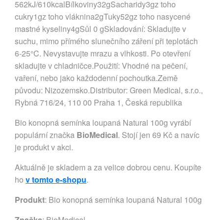
562kJ/610kcalBílkoviny32gSacharidy3gz toho
cukry1gz toho vláknina2gTuky52gz toho nasycené
mastné kyseliny4gSůl 0 gSkladování: Skladujte v
suchu, mimo přímého slunečního záření při teplotách
6-25°C. Nevystavujte mrazu a vlhkosti. Po otevření
skladujte v chladničce.Použití: Vhodné na pečení,
vaření, nebo jako každodenní pochoutka.Země
původu: Nizozemsko.Distributor: Green Medical, s.r.o.,
Rybná 716/24, 110 00 Praha 1, Česká republika
Bio konopná semínka loupaná Natural 100g vyrábí
populární značka
BioMedical
. Stojí jen 69 Kč a navíc
je produkt v akci.
Aktuálně je skladem a za velice dobrou cenu. Koupíte
ho
v tomto e-shopu
.
Produkt
: Bio konopná semínka loupaná Natural 100g
Značka
:
BioMedical