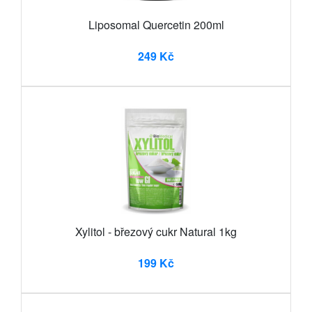
Liposomal Quercetin 200ml
249 Kč
Xylitol - březový cukr Natural 1kg
199 Kč