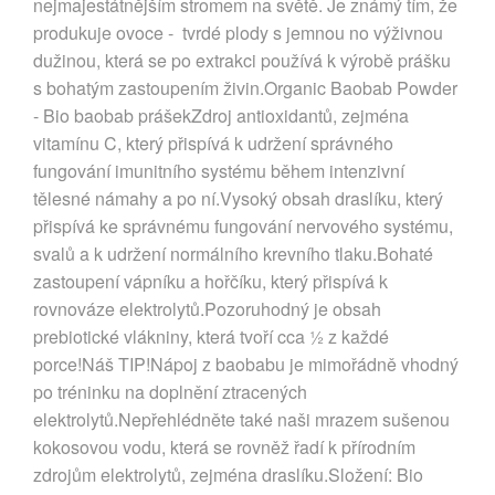
nejmajestátnějším stromem na světě. Je známý tím, že
produkuje ovoce - tvrdé plody s jemnou no výživnou
dužinou, která se po extrakci používá k výrobě prášku
s bohatým zastoupením živin.Organic Baobab Powder
- Bio baobab prášekZdroj antioxidantů, zejména
vitamínu C, který přispívá k udržení správného
fungování imunitního systému během intenzivní
tělesné námahy a po ní.Vysoký obsah draslíku, který
přispívá ke správnému fungování nervového systému,
svalů a k udržení normálního krevního tlaku.Bohaté
zastoupení vápníku a hořčíku, který přispívá k
rovnováze elektrolytů.Pozoruhodný je obsah
prebiotické vlákniny, která tvoří cca ½ z každé
porce!Náš TIP!Nápoj z baobabu je mimořádně vhodný
po tréninku na doplnění ztracených
elektrolytů.Nepřehlédněte také naši mrazem sušenou
kokosovou vodu, která se rovněž řadí k přírodním
zdrojům elektrolytů, zejména draslíku.Složení: Bio