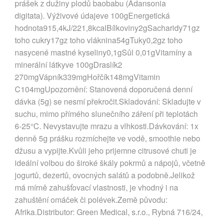
prášek z dužiny plodů baobabu (Adansonia
digitata). Výživové údajeve 100gEnergetická
hodnota915,4kJ/221,8kcalBílkoviny2gSacharidy71gz
toho cukry17gz toho vláknina54gTuky0,2gz toho
nasycené mastné kyseliny0,1gSůl 0,01gVitamíny a
minerální látkyve 100gDraslík2
270mgVápník339mgHořčík148mgVitamin
C104mgUpozornění: Stanovená doporučená denní
dávka (5g) se nesmí překročit.Skladování: Skladujte v
suchu, mimo přímého slunečního záření při teplotách
6-25°C. Nevystavujte mrazu a vlhkosti.Dávkování: 1x
denně 5g prášku rozmíchejte ve vodě, smoothie nebo
džusu a vypijte.Kvůli jeho prijemne citrusové chuti je
ideální volbou do široké škály pokrmů a nápojů, včetně
jogurtů, dezertů, ovocných salátů a podobně.Jelikož
má mírně zahušťovací vlastnosti, je vhodný i na
zahuštění omáček či polévek.Země původu:
Afrika.Distributor: Green Medical, s.r.o., Rybná 716/24,