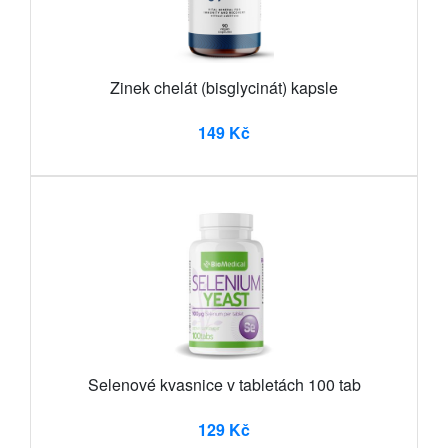
Zinek chelát (bisglycinát) kapsle
149 Kč
Selenové kvasnice v tabletách 100 tab
129 Kč