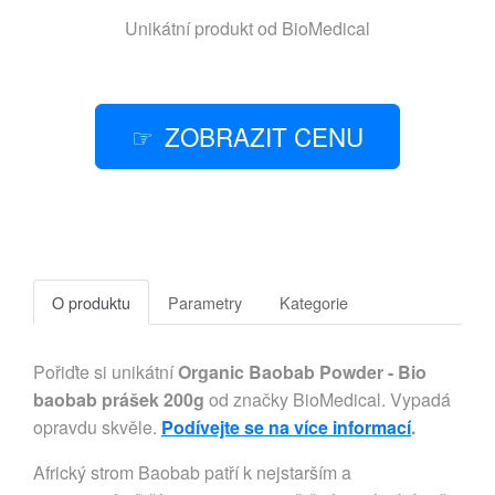
Unikátní produkt od
BioMedical
ZOBRAZIT CENU
O produktu
Parametry
Kategorie
Pořiďte si unikátní
Organic Baobab Powder - Bio
baobab prášek 200g
od značky BioMedical. Vypadá
opravdu skvěle.
Podívejte se na více informací
.
Africký strom Baobab patří k nejstarším a