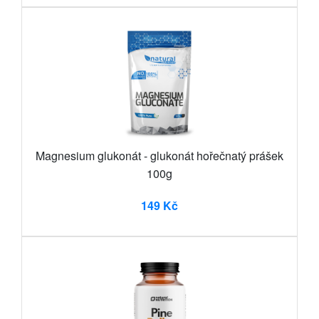
Magnesium glukonát - glukonát hořečnatý prášek
100g
149 Kč