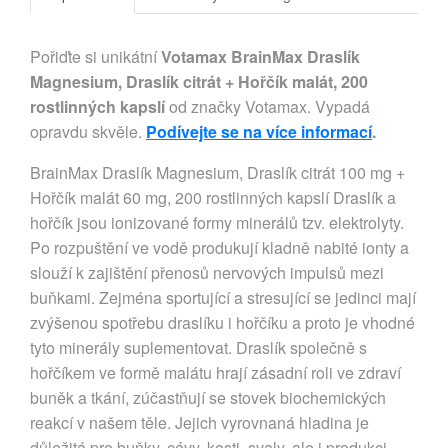
Pořiďte si unikátní
Votamax BrainMax Draslík
Magnesium, Draslík citrát + Hořčík malát, 200
rostlinných kapslí
od značky Votamax. Vypadá
opravdu skvěle.
Podívejte se na více informací
.
BrainMax Draslík Magnesium, Draslík citrát 100 mg +
Hořčík malát 60 mg, 200 rostlinných kapslí Draslík a
hořčík jsou ionizované formy minerálů tzv. elektrolyty.
Po rozpuštění ve vodě produkují kladně nabité ionty a
slouží k zajištění přenosů nervových impulsů mezi
buňkami. Zejména sportující a stresující se jedinci mají
zvýšenou spotřebu draslíku i hořčíku a proto je vhodné
tyto minerály suplementovat. Draslík společně s
hořčíkem ve formě malátu hrají zásadní roli ve zdraví
buněk a tkání, zúčastňují se stovek biochemických
reakcí v našem těle. Jejich vyrovnaná hladina je
důležitá pro buňky, cévy, kosti, svaly, ale i produkci