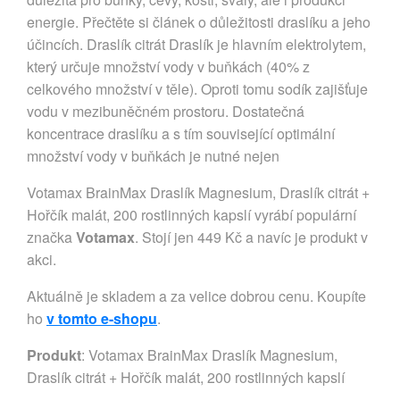
energie. Přečtěte si článek o důležitosti draslíku a jeho
účincích. Draslík citrát Draslík je hlavním elektrolytem,
který určuje množství vody v buňkách (40% z
celkového množství v těle). Oproti tomu sodík zajišťuje
vodu v mezibuněčném prostoru. Dostatečná
koncentrace draslíku a s tím související optimální
množství vody v buňkách je nutné nejen
Votamax BrainMax Draslík Magnesium, Draslík citrát +
Hořčík malát, 200 rostlinných kapslí vyrábí populární
značka
Votamax
. Stojí jen 449 Kč a navíc je produkt v
akci.
Aktuálně je skladem a za velice dobrou cenu. Koupíte
ho
v tomto e-shopu
.
Produkt
: Votamax BrainMax Draslík Magnesium,
Draslík citrát + Hořčík malát, 200 rostlinných kapslí