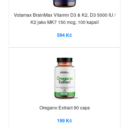
Votamax BrainMax Vitamin D3 & K2, D3 5000 IU /
K2 jako MK7 150 mcg, 100 kapslí
594 Kč
Oregano Extract 90 caps
199 Kč