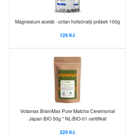
Magnesium acetát - octan hořečnatý prášek 100g
129 Kč
Votamax BrainMax Pure Matcha Ceremonial
Japan BIO 50g * NL-BIO-01 certifikát
329 Kč