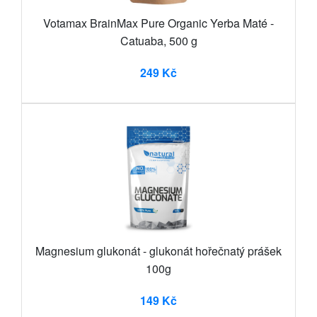
Votamax BrainMax Pure Organic Yerba Maté -
Catuaba, 500 g
249 Kč
Magnesium glukonát - glukonát hořečnatý prášek
100g
149 Kč