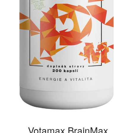
Votamax BrainMax