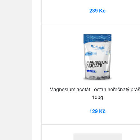
239 Kč
Magnesium acetát - octan hořečnatý prá
100g
129 Kč