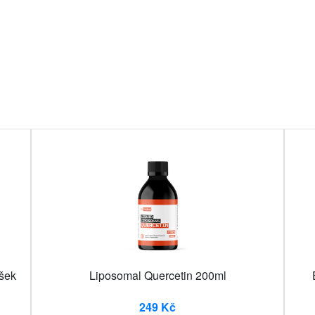
ášek
Liposomal Quercetin 200ml
249 Kč