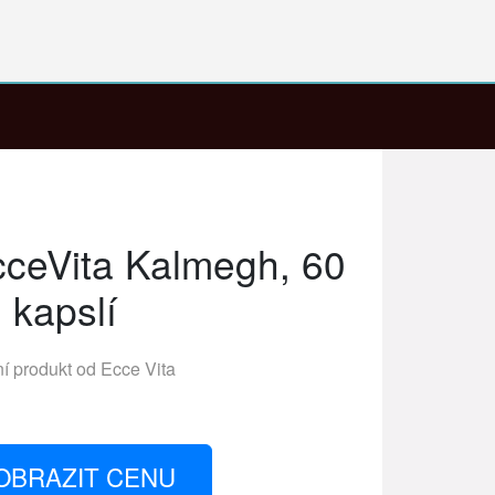
cceVita Kalmegh, 60
kapslí
ní produkt od
Ecce Vita
OBRAZIT CENU