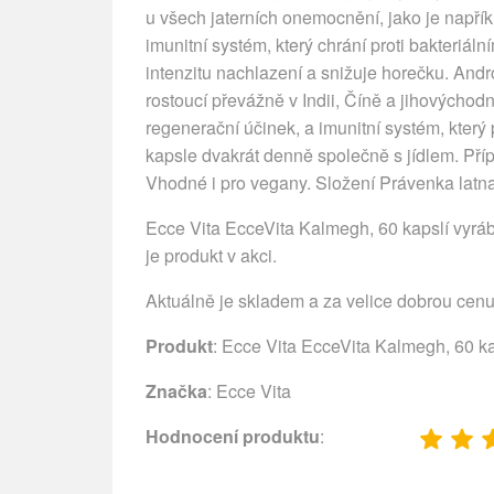
u všech jaterních onemocnění, jako je napřík
imunitní systém, který chrání proti bakteriál
intenzitu nachlazení a snižuje horečku. Andr
rostoucí převážně v Indii, Číně a jihovýchod
regenerační účinek, a imunitní systém, kter
kapsle dvakrát denně společně s jídlem. Přípr
Vhodné i pro vegany. Složení Právenka latna
Ecce Vita EcceVita Kalmegh, 60 kapslí vyrá
je produkt v akci.
Aktuálně je skladem a za velice dobrou cen
Produkt
: Ecce Vita EcceVita Kalmegh, 60 ka
Značka
:
Ecce Vita
Hodnocení produktu
: