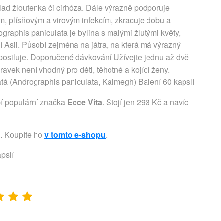
lad žloutenka či cirhóza. Dále výrazně podporuje
ním, plísňovým a virovým infekcím, zkracuje dobu a
ographis paniculata je bylina s malými žlutými květy,
ní Asii. Působí zejména na játra, na která má výrazný
ý posiluje. Doporučené dávkování Užívejte jednu až dvě
avek není vhodný pro děti, těhotné a kojící ženy.
tá (Andrographis paniculata, Kalmegh) Balení 60 kapslí
bí populární značka
Ecce Vita
. Stojí jen 293 Kč a navíc
u. Koupíte ho
v tomto e-shopu
.
pslí