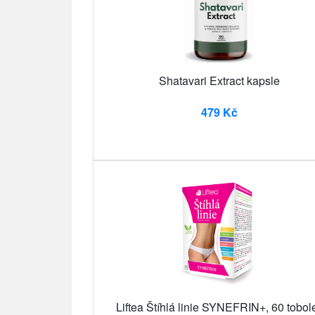
Shatavari Extract kapsle
479 Kč
Liftea Štíhlá linie SYNEFRIN+, 60 tobol