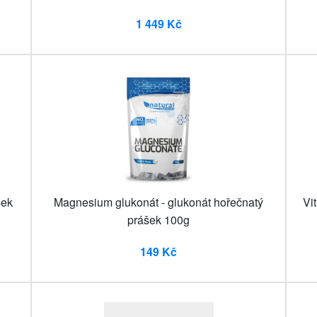
1 449 Kč
šek
Magnesium glukonát - glukonát hořečnatý
Vi
prášek 100g
149 Kč