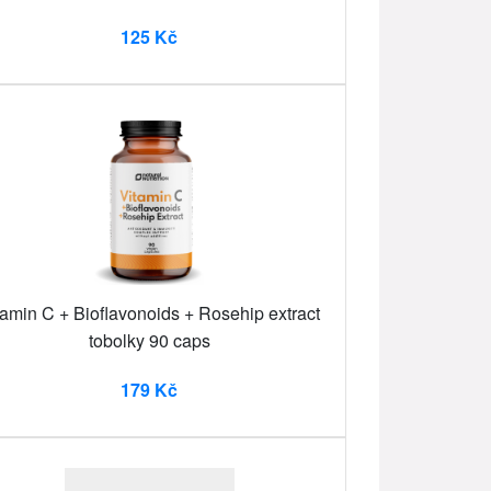
125 Kč
tamin C + Bioflavonoids + Rosehip extract
tobolky 90 caps
179 Kč