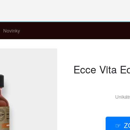
Novinky
Ecce Vita E
Unikát
Z