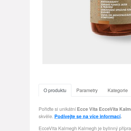
O produktu
Parametry
Kategorie
Pořiďte si unikátní
Ecce Vita EcceVita Kalm
skvěle.
Podívejte se na více informací
.
EcceVita Kalmegh Kalmegh je bylinný příprav