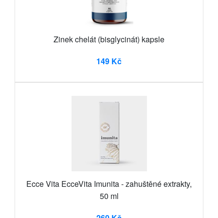
Zinek chelát (bisglycinát) kapsle
149 Kč
Ecce Vita EcceVita Imunita - zahuštěné extrakty,
50 ml
260 Kč