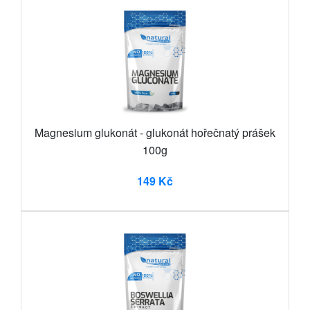
Magnesium glukonát - glukonát hořečnatý prášek
100g
149 Kč