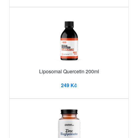
Liposomal Quercetin 200ml
249 Kč