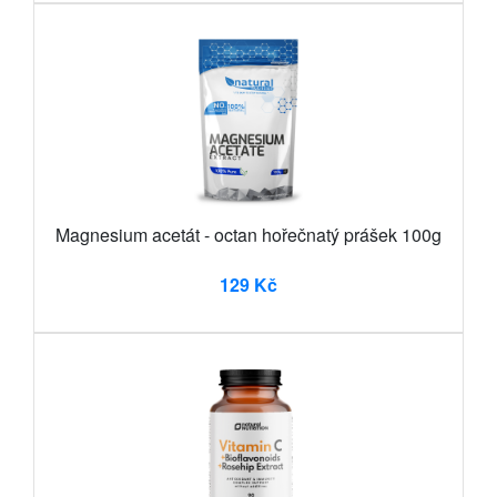
Magnesium acetát - octan hořečnatý prášek 100g
129 Kč