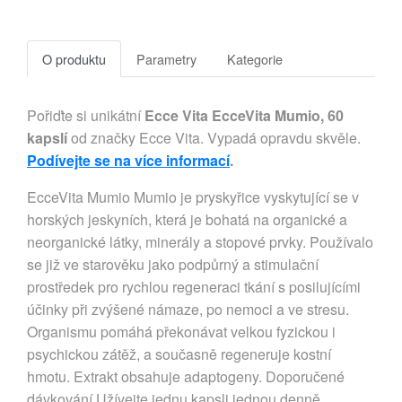
O produktu
Parametry
Kategorie
Pořiďte si unikátní
Ecce Vita EcceVita Mumio, 60
kapslí
od značky Ecce Vita. Vypadá opravdu skvěle.
Podívejte se na více informací
.
EcceVita Mumio Mumio je pryskyřice vyskytující se v
horských jeskyních, která je bohatá na organické a
neorganické látky, minerály a stopové prvky. Používalo
se již ve starověku jako podpůrný a stimulační
prostředek pro rychlou regeneraci tkání s posilujícími
účinky při zvýšené námaze, po nemoci a ve stresu.
Organismu pomáhá překonávat velkou fyzickou i
psychickou zátěž, a současně regeneruje kostní
hmotu. Extrakt obsahuje adaptogeny. Doporučené
dávkování Užívejte jednu kapsli jednou denně