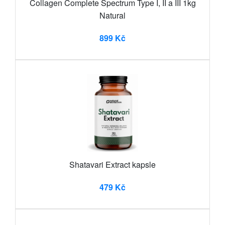
Collagen Complete Spectrum Type I, II a III 1kg
Natural
899 Kč
Shatavari Extract kapsle
479 Kč