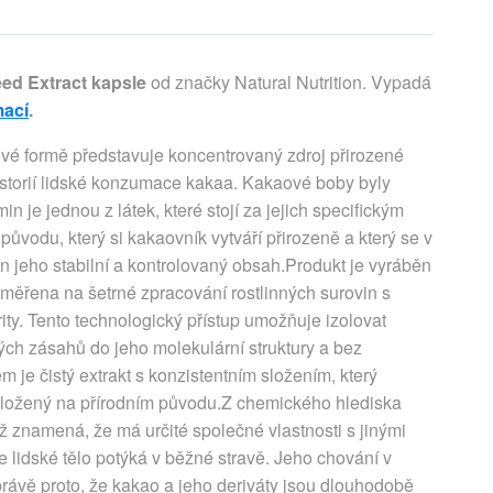
ed Extract kapsle
od značky Natural Nutrition. Vypadá
mací
.
vé formě představuje koncentrovaný zdroj přirozené
 historií lidské konzumace kakaa. Kakaové boby byly
min je jednou z látek, které stojí za jejich specifickým
ůvodu, který si kakaovník vytváří přirozeně a který se v
án jeho stabilní a kontrolovaný obsah.Produkt je vyráběn
měřena na šetrné zpracování rostlinných surovin s
ity. Tento technologický přístup umožňuje izolovat
h zásahů do jeho molekulární struktury a bez
je čistý extrakt s konzistentním složením, který
aložený na přírodním původu.Z chemického hlediska
ž znamená, že má určité společné vlastnosti s jinými
 lidské tělo potýká v běžné stravě. Jeho chování v
vě proto, že kakao a jeho deriváty jsou dlouhodobě