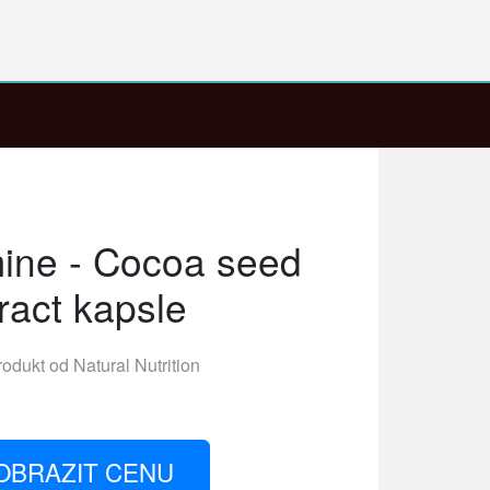
ine - Cocoa seed
ract kapsle
rodukt od
Natural Nutrition
OBRAZIT CENU