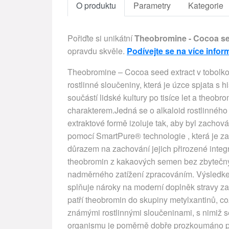
O produktu
Parametry
Kategorie
Pořiďte si unikátní
Theobromine - Cocoa se
opravdu skvěle.
Podívejte se na více infor
Theobromine – Cocoa seed extract v tobolko
rostlinné sloučeniny, která je úzce spjata s
součástí lidské kultury po tisíce let a theobro
charakterem.Jedná se o alkaloid rostlinného p
extraktové formě izoluje tak, aby byl zachov
pomocí SmartPure® technologie , která je za
důrazem na zachování jejich přirozené integr
theobromin z kakaových semen bez zbytečnýc
nadměrného zatížení zpracováním. Výsledkem 
splňuje nároky na moderní doplněk stravy z
patří theobromin do skupiny metylxantinů, co
známými rostlinnými sloučeninami, s nimiž se
organismu je poměrně dobře prozkoumáno prá