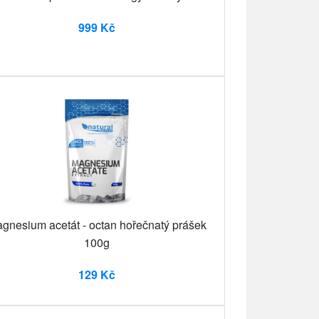
999 Kč
gnesium acetát - octan hořečnatý prášek
100g
129 Kč