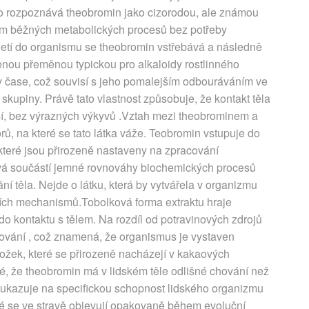
o rozpoznává theobromin jako cizorodou, ale známou
vím běžných metabolických procesů bez potřeby
etí do organismu se theobromin vstřebává a následně
zenou přeměnou typickou pro alkaloidy rostlinného
 v čase, což souvisí s jeho pomalejším odbouráváním ve
 skupiny. Právě tato vlastnost způsobuje, že kontakt těla
ší, bez výrazných výkyvů .Vztah mezi theobrominem a
rů, na které se tato látka váže. Teobromin vstupuje do
které jsou přirozeně nastaveny na zpracování
ává součástí jemné rovnováhy biochemických procesů
í těla. Nejde o látku, která by vytvářela v organizmu
ících mechanismů.Tobolková forma extraktu hraje
 do kontaktu s tělem. Na rozdíl od potravinových zdrojů
ování , což znamená, že organismus je vystaven
složek, které se přirozeně nacházejí v kakaových
é, že theobromin má v lidském těle odlišné chování než
poukazuje na specifickou schopnost lidského organizmu
teré se ve stravě objevují opakovaně během evoluční