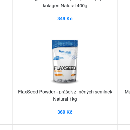
kolagen Natural 400g
349 Kč
FlaxSeed Powder - prášek z lněných semínek
Ma
Natural 1kg
369 Kč