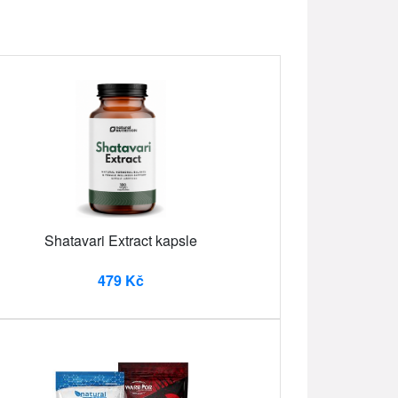
Shatavari Extract kapsle
479 Kč