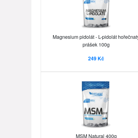
Magnesium pidolát - L-pidolát hořečnat
prášek 100g
249 Kč
MSM Natural 400g