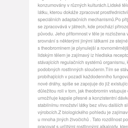
konzumovány v různých kulturách.Lidské těl
látku, kterou dokáže zpracovat prostřednict
speciálních adaptačních mechanismů.Po přij
se zpracovává v játrech, kde prochází přiro
původu. Jeho přítomnost v těle je rozložena
srovnání s některými jinými látkami ze stejné
s theobrominem je plynulejší a rovnoměrněj
lidským tělem je zajímavý iz hlediska recepto
stávajících regulačních systémů organismu, 
podobných rostlinných sloučenin.Tím se st
probíhajících v pozadí každodenního fungován
nové dráhy, spíše se zapojuje do již existuj
důležitou roli v tom, jak theobromin vstupuje
umožňuje kapsle přesné a konzistentní dávk
stabilnímu množství látky bez vlivu dalších 
výrobcích.Z biologického pohledu je zajímav
u mnoha jiných živočichů . Tato rozdílnost 
pracovat s určitými rostlinnými alkaloidy, k