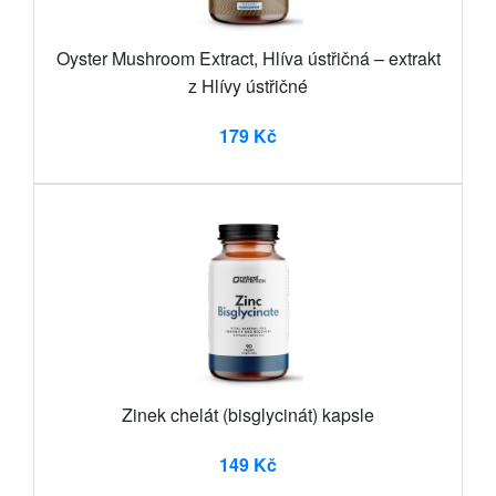
Oyster Mushroom Extract, Hlíva ústřičná – extrakt
z Hlívy ústřičné
179 Kč
Zinek chelát (bisglycinát) kapsle
149 Kč