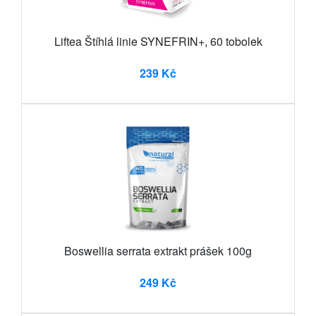
Liftea Štíhlá linie SYNEFRIN+, 60 tobolek
239 Kč
Boswellia serrata extrakt prášek 100g
249 Kč