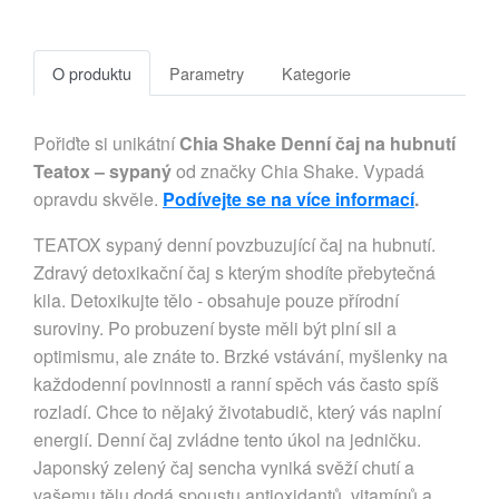
O produktu
Parametry
Kategorie
Pořiďte si unikátní
Chia Shake Denní čaj na hubnutí
Teatox – sypaný
od značky Chia Shake. Vypadá
opravdu skvěle.
Podívejte se na více informací
.
TEATOX sypaný denní povzbuzující čaj na hubnutí.
Zdravý detoxikační čaj s kterým shodíte přebytečná
kila. Detoxikujte tělo - obsahuje pouze přírodní
suroviny. Po probuzení byste měli být plní sil a
optimismu, ale znáte to. Brzké vstávání, myšlenky na
každodenní povinnosti a ranní spěch vás často spíš
rozladí. Chce to nějaký životabudič, který vás naplní
energií. Denní čaj zvládne tento úkol na jedničku.
Japonský zelený čaj sencha vyniká svěží chutí a
vašemu tělu dodá spoustu antioxidantů, vitamínů a