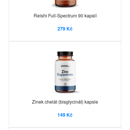
Reishi Full-Spectrum 90 kapslí
279 Kč
Zinek chelát (bisglycinát) kapsle
149 Kč