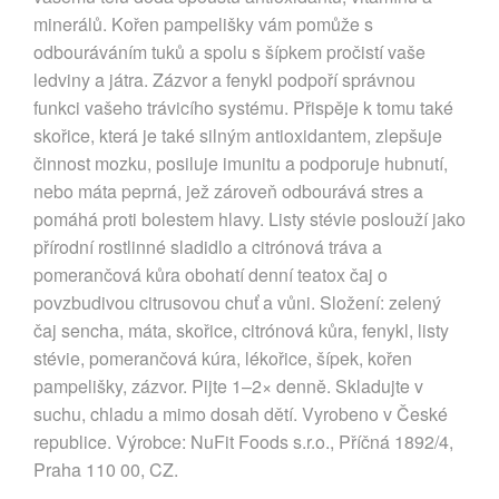
minerálů. Kořen pampelišky vám pomůže s
odbouráváním tuků a spolu s šípkem pročistí vaše
ledviny a játra. Zázvor a fenykl podpoří správnou
funkci vašeho trávicího systému. Přispěje k tomu také
skořice, která je také silným antioxidantem, zlepšuje
činnost mozku, posiluje imunitu a podporuje hubnutí,
nebo máta peprná, jež zároveň odbourává stres a
pomáhá proti bolestem hlavy. Listy stévie poslouží jako
přírodní rostlinné sladidlo a citrónová tráva a
pomerančová kůra obohatí denní teatox čaj o
povzbudivou citrusovou chuť a vůni. Složení: zelený
čaj sencha, máta, skořice, citrónová kůra, fenykl, listy
stévie, pomerančová kúra, lékořice, šípek, kořen
pampelišky, zázvor. Pijte 1–2× denně. Skladujte v
suchu, chladu a mimo dosah dětí. Vyrobeno v České
republice. Výrobce: NuFit Foods s.r.o., Příčná 1892/4,
Praha 110 00, CZ.