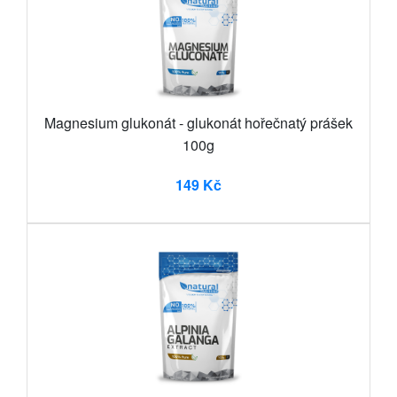
Magnesium glukonát - glukonát hořečnatý prášek
100g
149 Kč