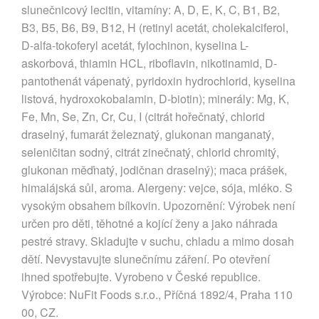
slunečnicový lecitin, vitamíny: A, D, E, K, C, B1, B2,
B3, B5, B6, B9, B12, H (retinyl acetát, cholekalciferol,
D-alfa-tokoferyl acetát, fylochinon, kyselina L-
askorbová, thiamin HCL, riboflavin, nikotinamid, D-
pantothenát vápenatý, pyridoxin hydrochlorid, kyselina
listová, hydroxokobalamin, D-biotin); minerály: Mg, K,
Fe, Mn, Se, Zn, Cr, Cu, I (citrát hořečnatý, chlorid
draselný, fumarát železnatý, glukonan manganatý,
seleničitan sodný, citrát zinečnatý, chlorid chromitý,
glukonan měďnatý, jodičnan draselný); maca prášek,
himalájská sůl, aroma. Alergeny: vejce, sója, mléko. S
vysokým obsahem bílkovin. Upozornění: Výrobek není
určen pro děti, těhotné a kojící ženy a jako náhrada
pestré stravy. Skladujte v suchu, chladu a mimo dosah
dětí. Nevystavujte slunečnímu záření. Po otevření
ihned spotřebujte. Vyrobeno v České republice.
Výrobce: NuFit Foods s.r.o., Příčná 1892/4, Praha 110
00, CZ.