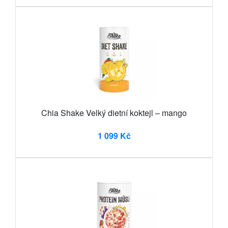
Chia Shake Velký dietní koktejl – mango
1 099 Kč