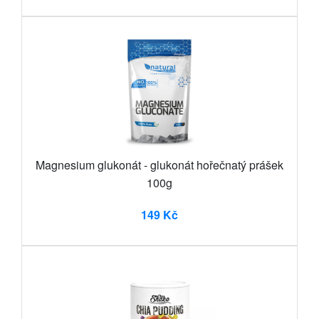
Magnesium glukonát - glukonát hořečnatý prášek
100g
149 Kč