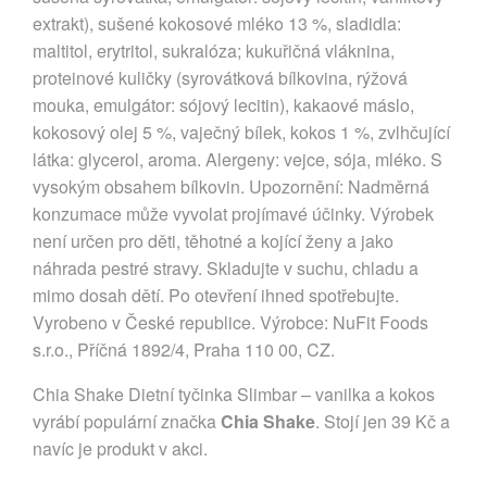
extrakt), sušené kokosové mléko 13 %, sladidla:
maltitol, erytritol, sukralóza; kukuřičná vláknina,
proteinové kuličky (syrovátková bílkovina, rýžová
mouka, emulgátor: sójový lecitin), kakaové máslo,
kokosový olej 5 %, vaječný bílek, kokos 1 %, zvlhčující
látka: glycerol, aroma. Alergeny: vejce, sója, mléko. S
vysokým obsahem bílkovin. Upozornění: Nadměrná
konzumace může vyvolat projímavé účinky. Výrobek
není určen pro děti, těhotné a kojící ženy a jako
náhrada pestré stravy. Skladujte v suchu, chladu a
mimo dosah dětí. Po otevření ihned spotřebujte.
Vyrobeno v České republice. Výrobce: NuFit Foods
s.r.o., Příčná 1892/4, Praha 110 00, CZ.
Chia Shake Dietní tyčinka Slimbar – vanilka a kokos
vyrábí populární značka
Chia Shake
. Stojí jen 39 Kč a
navíc je produkt v akci.