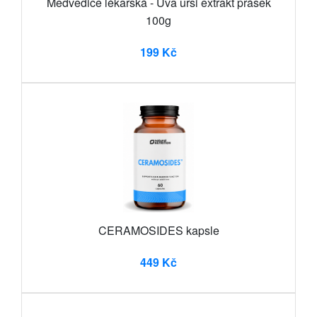
Medvědice lékařská - Uva ursi extrakt prášek
100g
199 Kč
CERAMOSIDES kapsle
449 Kč