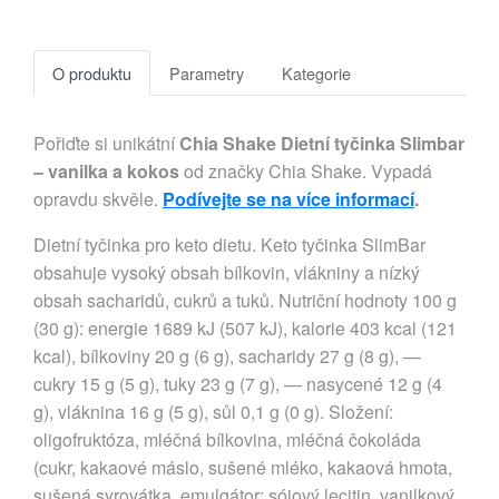
O produktu
Parametry
Kategorie
Pořiďte si unikátní
Chia Shake Dietní tyčinka Slimbar
– vanilka a kokos
od značky Chia Shake. Vypadá
opravdu skvěle.
Podívejte se na více informací
.
Dietní tyčinka pro keto dietu. Keto tyčinka SlimBar
obsahuje vysoký obsah bílkovin, vlákniny a nízký
obsah sacharidů, cukrů a tuků. Nutriční hodnoty 100 g
(30 g): energie 1689 kJ (507 kJ), kalorie 403 kcal (121
kcal), bílkoviny 20 g (6 g), sacharidy 27 g (8 g), —
cukry 15 g (5 g), tuky 23 g (7 g), — nasycené 12 g (4
g), vláknina 16 g (5 g), sůl 0,1 g (0 g). Složení:
oligofruktóza, mléčná bílkovina, mléčná čokoláda
(cukr, kakaové máslo, sušené mléko, kakaová hmota,
sušená syrovátka, emulgátor: sójový lecitin, vanilkový