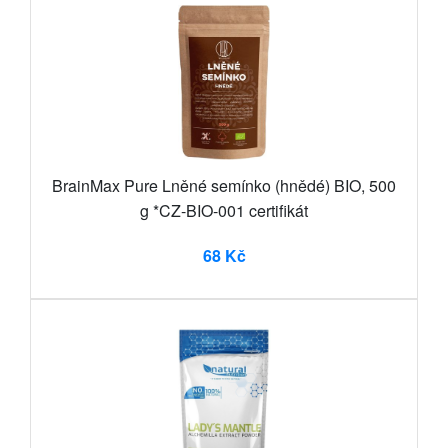
BrainMax Pure Lněné semínko (hnědé) BIO, 500
g *CZ-BIO-001 certifikát
68 Kč