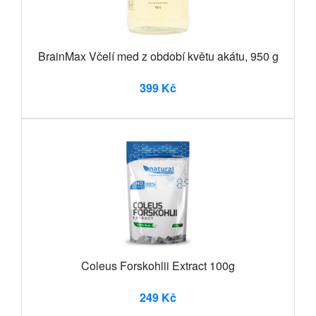
BrainMax Včelí med z období květu akátu, 950 g
399 Kč
Coleus Forskohlii Extract 100g
249 Kč