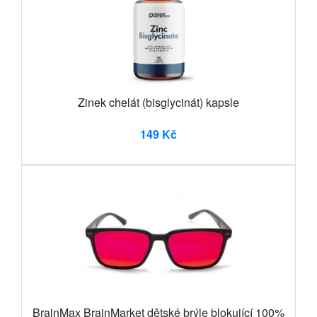
Zinek chelát (bisglycinát) kapsle
149 Kč
BrainMax BrainMarket dětské brýle blokující 100%