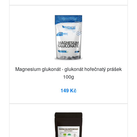
Magnesium glukonát - glukonát hořečnatý prášek
100g
149 Kč