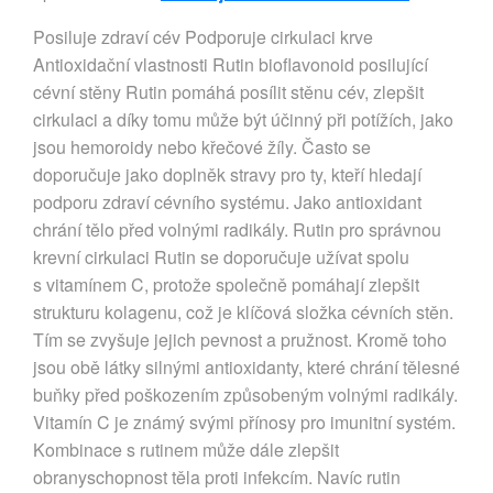
Posiluje zdraví cév Podporuje cirkulaci krve
Antioxidační vlastnosti Rutin bioflavonoid posilující
cévní stěny Rutin pomáhá posílit stěnu cév, zlepšit
cirkulaci a díky tomu může být účinný při potížích, jako
jsou hemoroidy nebo křečové žíly. Často se
doporučuje jako doplněk stravy pro ty, kteří hledají
podporu zdraví cévního systému. Jako antioxidant
chrání tělo před volnými radikály. Rutin pro správnou
krevní cirkulaci Rutin se doporučuje užívat spolu
s vitamínem C, protože společně pomáhají zlepšit
strukturu kolagenu, což je klíčová složka cévních stěn.
Tím se zvyšuje jejich pevnost a pružnost. Kromě toho
jsou obě látky silnými antioxidanty, které chrání tělesné
buňky před poškozením způsobeným volnými radikály.
Vitamín C je známý svými přínosy pro imunitní systém.
Kombinace s rutinem může dále zlepšit
obranyschopnost těla proti infekcím. Navíc rutin