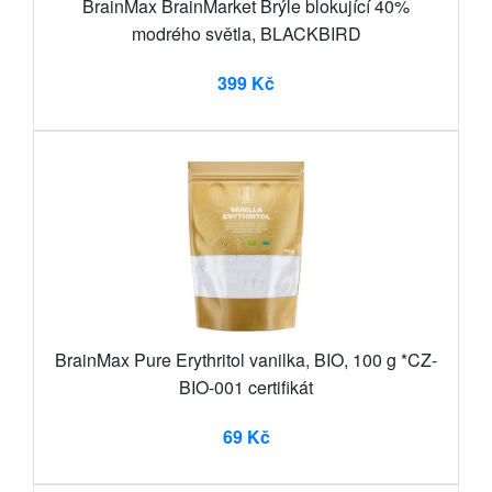
BrainMax BrainMarket Brýle blokující 40%
modrého světla, BLACKBIRD
399 Kč
BrainMax Pure Erythritol vanilka, BIO, 100 g *CZ-
BIO-001 certifikát
69 Kč