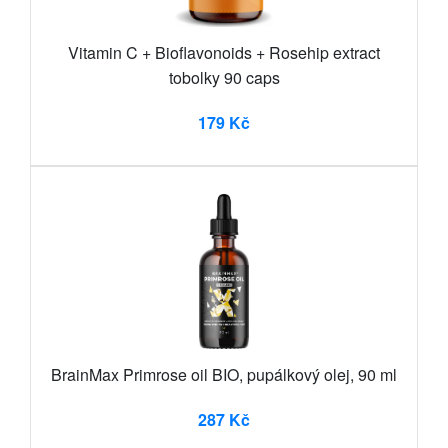
Vitamin C + Bioflavonoids + Rosehip extract
tobolky 90 caps
179 Kč
BrainMax Primrose oil BIO, pupálkový olej, 90 ml
287 Kč