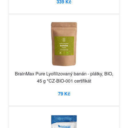
339 Kč
BrainMax Pure Lyofilizovaný banán - plátky, BIO,
45 g *CZ-BIO-001 certifikát
79 Kč