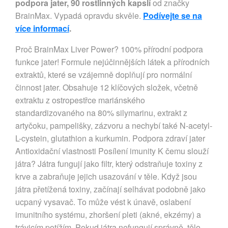
podpora jater, 90 rostlinných kapslí
od značky
BrainMax. Vypadá opravdu skvěle.
Podívejte se na
více informací
.
Proč BrainMax Liver Power? 100% přírodní podpora
funkce jater! Formule nejúčinnějších látek a přírodních
extraktů, které se vzájemně doplňují pro normální
činnost jater. Obsahuje 12 klíčových složek, včetně
extraktu z ostropestřce mariánského
standardizovaného na 80% silymarinu, extrakt z
artyčoku, pampelišky, zázvoru a nechybí také N-acetyl-
L-cystein, glutathion a kurkumin. Podpora zdraví jater
Antioxidační vlastnosti Posílení imunity K čemu slouží
játra? Játra fungují jako filtr, který odstraňuje toxiny z
krve a zabraňuje jejich usazování v těle. Když jsou
játra přetížená toxiny, začínají selhávat podobně jako
ucpaný vysavač. To může vést k únavě, oslabení
imunitního systému, zhoršení pleti (akné, ekzémy) a
trávicím potížím. Pokud játra nefungují správně, tělo