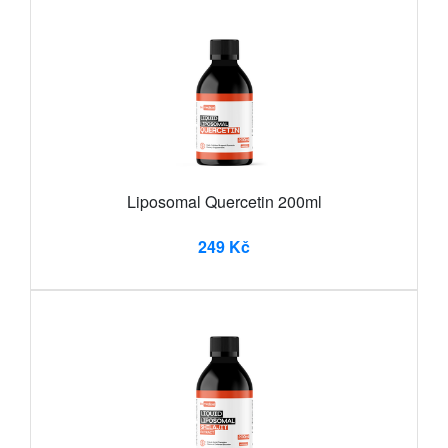
Liposomal Quercetin 200ml
249 Kč