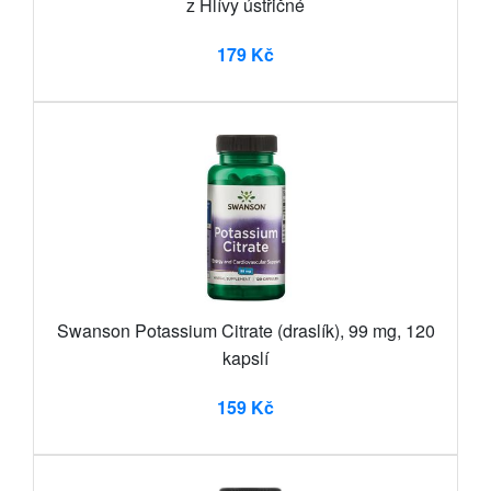
z Hlívy ústřičné
179 Kč
Swanson Potassium Citrate (draslík), 99 mg, 120
kapslí
159 Kč