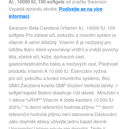
A) , 10000 IU, 100 softgels
od značky Swanson.
Vypadá opravdu skvěle.
Podívejte se na více
informací
.
Swanson Beta-Carotene (Vitamin A) , 10000 IU, 100
softgels Pro zdravé oči, pokožku a imunitní systém je
vitamín A velmi důležitý. Vitamin A je nezbytný pro
údržbu tkání, které vyrovnávají vnitřní a vnější povrchy
těla, včetně očí, kůže, dýchacích cest,
gastrointestinálního traktu a močových cest. Přednosti
produktu Vitamín A 10.000 IU. Esenciální výživa
pro oči, pokožku a funkci imunitního systému. Bez
GMO Zaručená kvalita GMP Složení Velikost dávky: 1
softgel kapsle Balení obsahuje 100 dávek. Množství v
1 dávce %RHP* Vitamín A (beta-karoten) 10 000 IU
200% * % denní referenční hodnota příjmu *** denní
referenční hodnota příjmu není stanovena Dávkování:
Jako doplněk stravy užívejte jednu kapsli denně.
Upozornění Určeno pouze pro dospělé. Trpíte-li