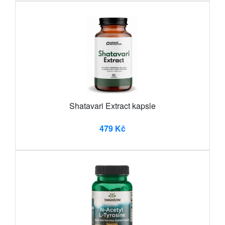
Shatavari Extract kapsle
479 Kč