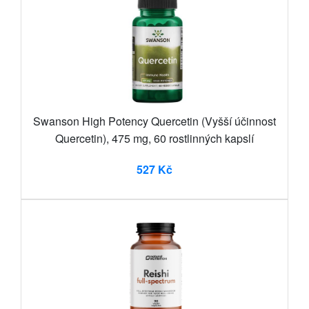
Swanson High Potency Quercetin (Vyšší účinnost
Quercetin), 475 mg, 60 rostlinných kapslí
527 Kč