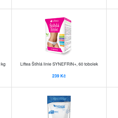
1kg
Liftea Štíhlá linie SYNEFRIN+, 60 tobolek
239 Kč