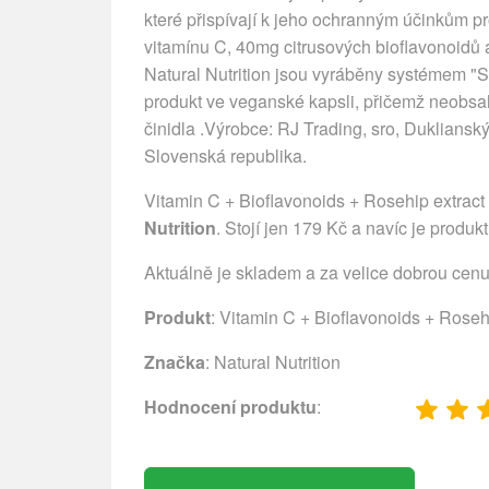
které přispívají k jeho ochranným účinkům 
vitamínu C, 40mg citrusových bioflavonoidů
Natural Nutrition jsou vyráběny systémem "
produkt ve veganské kapsli, přičemž neobsa
činidla .Výrobce: RJ Trading, sro, Dukliansk
Slovenská republika.
Vitamin C + Bioflavonoids + Rosehip extract
Nutrition
. Stojí jen 179 Kč a navíc je produkt
Aktuálně je skladem a za velice dobrou cen
Produkt
: Vitamin C + Bioflavonoids + Roseh
Značka
:
Natural Nutrition
Hodnocení produktu
: