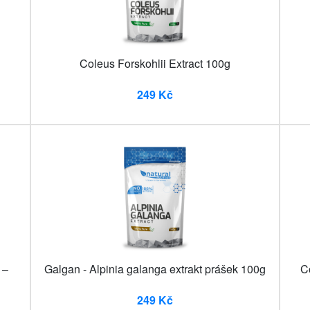
Coleus Forskohlii Extract 100g
249 Kč
 –
Galgan - Alpinia galanga extrakt prášek 100g
Co
249 Kč