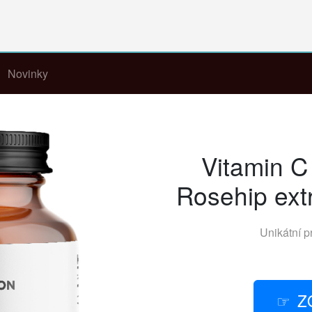
Novinky
Vitamin C
Rosehip ext
Unikátní p
Z