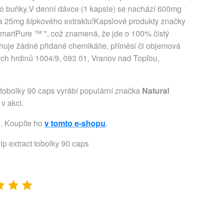
pro buňky.V denní dávce (1 kapsle) se nachází 600mg
 a 25mg šípkového extraktu!Kapslové produkty značky
SmartPure ™ ", což znamená, že jde o 100% čistý
huje žádné přidané chemikálie, příměsi či objemová
ých hrdinů 1004/9, 093 01, Vranov nad Topľou,
 tobolky 90 caps vyrábí populární značka
Natural
 v akci.
u. Koupíte ho
v tomto e-shopu
.
ip extract tobolky 90 caps