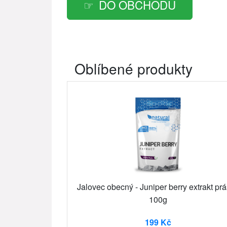
DO OBCHODU
Oblíbené produkty
Jalovec obecný - Juniper berry extrakt pr
100g
199 Kč