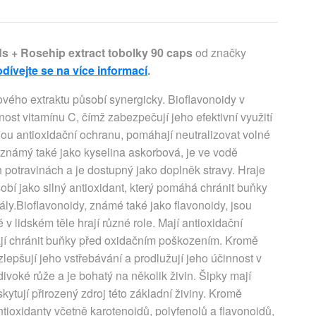
ds + Rosehip extract tobolky 90 caps
od značky
dívejte se na více informací
.
vého extraktu působí synergicky. Bioflavonoidy v
ost vitamínu C, čímž zabezpečují jeho efektivní využití
lnou antioxidační ochranu, pomáhají neutralizovat volné
, známý také jako kyselina askorbová, je ve vodě
h potravinách a je dostupný jako doplněk stravy. Hraje
sobí jako silný antioxidant, který pomáhá chránit buňky
y.Bioflavonoidy, známé také jako flavonoidy, jsou
v lidském těle hrají různé role. Mají antioxidační
jí chránit buňky před oxidačním poškozením. Kromě
 zlepšují jeho vstřebávání a prodlužují jeho účinnost v
divoké růže a je bohatý na několik živin. Šipky mají
ytují přirozený zdroj této základní živiny. Kromě
tioxidanty včetně karotenoidů, polyfenolů a flavonoidů,