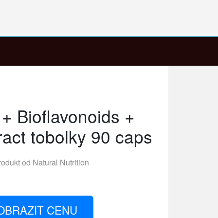
 + Bioflavonoids +
ract tobolky 90 caps
rodukt od
Natural Nutrition
OBRAZIT CENU