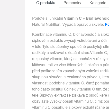
O produktu
Parametry
Kategorie
Pořiďte si unikátní
Vitamin C + Bioflavonoi
Natural Nutrition. Vypadá opravdu skvěle.
Po
Kombinace vitamínu C, bioflavonoidů a šípko
šípkovém extraktu zvyšují vstřebávání a účinn
v těle.Tyto sloučeniny společně poskytují si
radikály a snižovat oxidační stres.Vitamin C
rozpustný vitamín, který se nachází v různýc
klíčovou roli ve více tělesných funkcích a pů
před poškozením způsobeným volnými radikál
skupinou sloučenin rostlinného původu, které 
vlastnosti podobné vitamínu C, čímž pomáha
toho často posilují účinek vitamínu C tím, že
těle.Šípkový extrakt se získává z plodů keře 
obzvláště vysoký obsah vitamínu C, čímž posk
vitamínu C obsahuje šípkový extrakt různé an