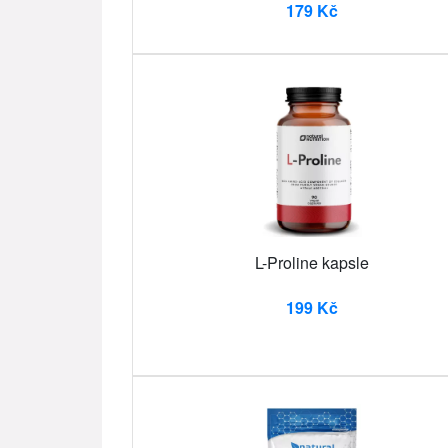
179 Kč
L-Proline kapsle
199 Kč