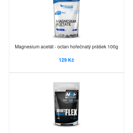
Magnesium acetát - octan hořečnatý prášek 100g
129 Kč