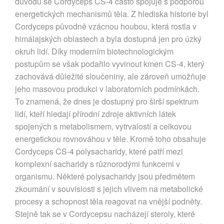
důvodu se Cordyceps CS-4 často spojuje s podporou
energetických mechanismů těla. Z hlediska historie byl
Cordyceps původně vzácnou houbou, která rostla v
himálajských oblastech a byla dostupná jen pro úzký
okruh lidí. Díky moderním biotechnologickým
postupům se však podařilo vyvinout kmen CS-4, který
zachovává důležité sloučeniny, ale zároveň umožňuje
jeho masovou produkci v laboratorních podmínkách.
To znamená, že dnes je dostupný pro širší spektrum
lidí, kteří hledají přírodní zdroje aktivních látek
spojených s metabolismem, vytrvalostí a celkovou
energetickou rovnováhou v těle. Kromě toho obsahuje
Cordyceps CS-4 polysacharidy, které patří mezi
komplexní sacharidy s různorodými funkcemi v
organismu. Některé polysacharidy jsou předmětem
zkoumání v souvislosti s jejich vlivem na metabolické
procesy a schopnost těla reagovat na vnější podněty.
Stejně tak se v Cordycepsu nacházejí steroly, které