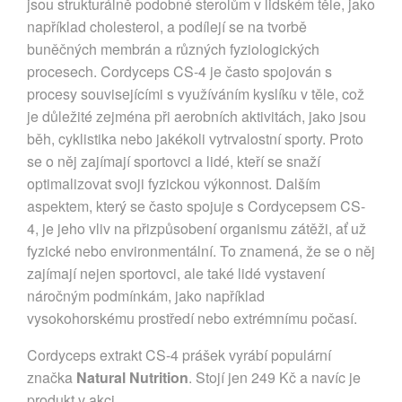
jsou strukturálně podobné sterolům v lidském těle, jako
například cholesterol, a podílejí se na tvorbě
buněčných membrán a různých fyziologických
procesech. Cordyceps CS-4 je často spojován s
procesy souvisejícími s využíváním kyslíku v těle, což
je důležité zejména při aerobních aktivitách, jako jsou
běh, cyklistika nebo jakékoli vytrvalostní sporty. Proto
se o něj zajímají sportovci a lidé, kteří se snaží
optimalizovat svoji fyzickou výkonnost. Dalším
aspektem, který se často spojuje s Cordycepsem CS-
4, je jeho vliv na přizpůsobení organismu zátěži, ať už
fyzické nebo environmentální. To znamená, že se o něj
zajímají nejen sportovci, ale také lidé vystavení
náročným podmínkám, jako například
vysokohorskému prostředí nebo extrémnímu počasí.
Cordyceps extrakt CS-4 prášek vyrábí populární
značka
Natural Nutrition
. Stojí jen 249 Kč a navíc je
produkt v akci.