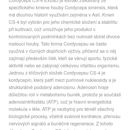
Cordyceps CS-4 Extract je extrakt získávaný ze
specifického kmene houby Cordyceps sinensis, která
má dlouhou historii využívání zejména v Asii. Kmen
CS-4 byl vybrán pro jeho chemické složení a stabilitu
při kultivaci, což umožňuje jeho produkci v
kontrolovaných podmínkách bez nutnosti sbírat divoce
rostoucí houby. Tato forma Cordycepsu se často
využívá v různých doplňcích výživy, přičemž se o něj
zajímají především lidé, kteří se věnují sportu, fyzické
aktivitě nebo se zabývají celkovou vitalitou organismu.
Jednou z klíčových složek Cordycepsu CS-4 je
kordycepin, který patří mezi purinové nukleosidy a je
strukturálně podobný adenosinu. Adenosin hraje
důležitou roli v metabolismu buněk, protože je součástí
adenosintrifosfátu (ATP), což je hlavní energetická
molekula v těle. ATP je nezbytný pro téměř všechny
biologické procesy, včetně svalové kontrakce, přenosu
nervových signálů a buněčné regenerace. Z tohoto