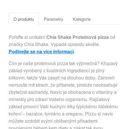
O produktu
Parametry
Kategorie
Pořiďte si unikátní
Chia Shake Proteinová pizza
od
značky Chia Shake. Vypadá opravdu skvěle.
Podívejte se na více informací
.
Čím je naše proteinová pizza tak výjimečná? Křupavý
základ vyrobený z kvalitních ingrediencí je plný
bílkovin, takže Vás zasytí na dlouhou dobu. Zároveň
nemusíte mít strach, že přiberete, protože neobsahuje
zbytečné sacharidy. Navíc je obohacena o vitamíny a
minerály pro zdraví Vašeho organismu. Rajčatový
základ provoní Vaši kuchyni díky typickému italskému
koření – bazalce, tymiánu a oreganu. Pizzu si navíc
můžete ozdobit svými oblíbenými přísadami
povolenými během keto diety a získat tak svou