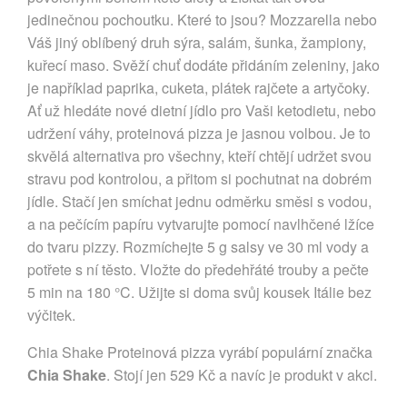
jedinečnou pochoutku. Které to jsou? Mozzarella nebo
Váš jiný oblíbený druh sýra, salám, šunka, žampiony,
kuřecí maso. Svěží chuť dodáte přidáním zeleniny, jako
je například paprika, cuketa, plátek rajčete a artyčoky.
Ať už hledáte nové dietní jídlo pro Vaši ketodietu, nebo
udržení váhy, proteinová pizza je jasnou volbou. Je to
skvělá alternativa pro všechny, kteří chtějí udržet svou
stravu pod kontrolou, a přitom si pochutnat na dobrém
jídle. Stačí jen smíchat jednu odměrku směsi s vodou,
a na pečícím papíru vytvarujte pomocí navlhčené lžíce
do tvaru pizzy. Rozmíchejte 5 g salsy ve 30 ml vody a
potřete s ní těsto. Vložte do předehřáté trouby a pečte
5 min na 180 °C. Užijte si doma svůj kousek Itálie bez
výčitek.
Chia Shake Proteinová pizza vyrábí populární značka
Chia Shake
. Stojí jen 529 Kč a navíc je produkt v akci.