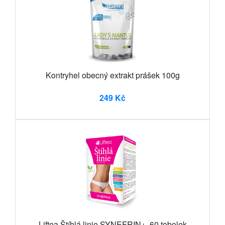
Kontryhel obecný extrakt prášek 100g
249 Kč
Liftea Štíhlá linie SYNEFRIN+, 60 tobolek