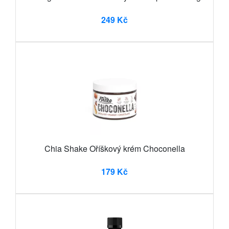
249 Kč
Chia Shake Oříškový krém Choconella
179 Kč