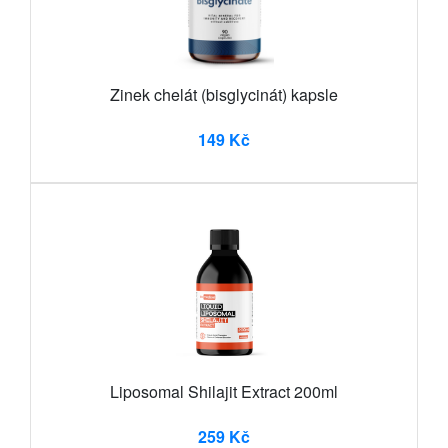
Zinek chelát (bisglycinát) kapsle
149 Kč
Liposomal Shilajit Extract 200ml
259 Kč